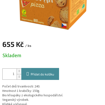
655 Kč
/ ks
Měrná
Skladem
cena:
Přidat do košíku
Počet dnů trvanlivosti: 240.
Hmotnost 1 krabičky: 150g.
Bio křoupáky z ekologického hospodářství.
Veganský výrobek.
Křehké a křupavé.