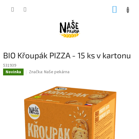
Přejít
NÁKUP
na
obsah
KOŠÍK
BIO Křoupák PIZZA - 15 ks v kartonu
531939
Značka:
Naše pekárna
Novinka