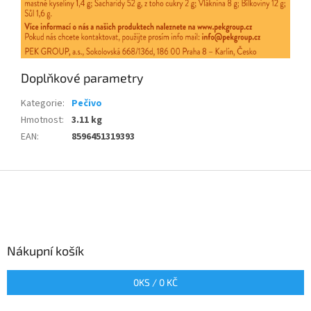
Doplňkové parametry
Kategorie
:
Pečivo
Hmotnost
:
3.11 kg
EAN
:
8596451319393
Z
á
p
a
t
Nákupní košík
í
0
KS /
0 KČ