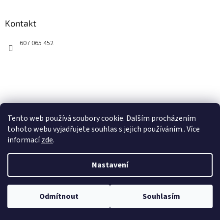
Kontakt
607 065 452
Naše pekárna
Tento web používá soubory cookie. Dalším procházením
tohoto webu vyjadřujete souhlas s jejich používáním.. Více
informací
zde
.
Vytvořil Shoptet
Nastavení
Copyright 2026
Naše pekárna
. Všechna práva vyhrazena.
Upravit
Odmítnout
Souhlasím
nastavení cookies