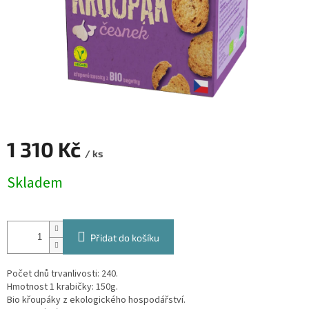
1 310 Kč
/ ks
Měrná
Skladem
cena:
Přidat do košíku
Počet dnů trvanlivosti: 240.
Hmotnost 1 krabičky: 150g.
Bio křoupáky z ekologického hospodářství.