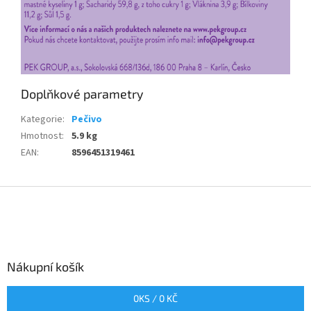
Doplňkové parametry
Kategorie
:
Pečivo
Hmotnost
:
5.9 kg
EAN
:
8596451319461
Z
á
p
a
t
Nákupní košík
í
0
KS /
0 KČ