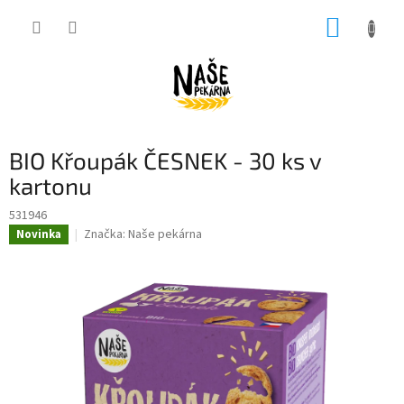
Přejít
NÁKUP
na
obsah
KOŠÍK
BIO Křoupák ČESNEK - 30 ks v
kartonu
531946
Značka:
Naše pekárna
Novinka